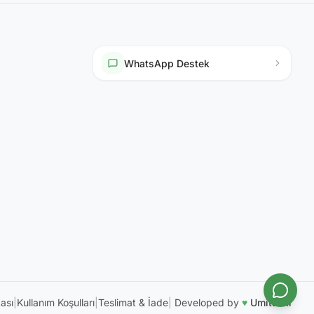
WhatsApp Destek
kası
|
Kullanım Koşulları
|
Teslimat & İade
|
Developed by
♥
UmitEski