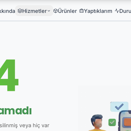
kkında
Hizmetler
Ürünler
Yaptıklarım
Dur
4
namadı
silinmiş veya hiç var