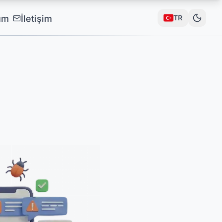
um
İletişim
TR