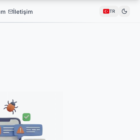
um
İletişim
TR