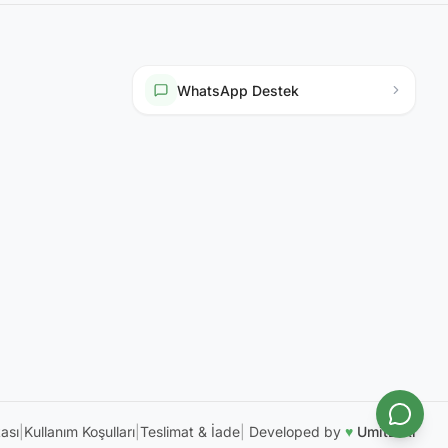
WhatsApp Destek
kası
|
Kullanım Koşulları
|
Teslimat & İade
|
Developed by
♥
UmitEski