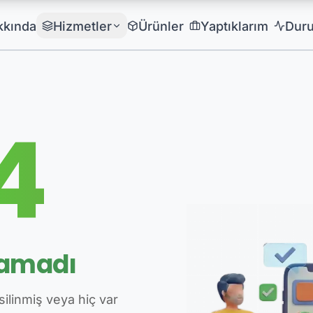
kkında
Hizmetler
Ürünler
Yaptıklarım
Dur
4
namadı
silinmiş veya hiç var