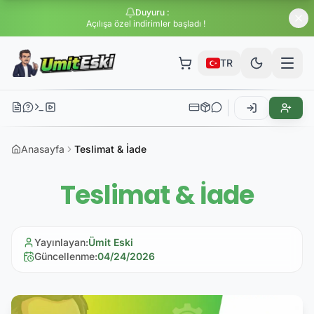
Duyuru
:
Açılışa özel indirimler başladı !
TR
Anasayfa
Teslimat & İade
Teslimat & İade
Yayınlayan
:
Ümit Eski
Güncellenme
:
04/24/2026